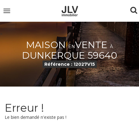
To
Toggle
navigation
na
>
MAISON
VENTE
EN
À
DUNKERQUE 59640
Référence : 12027V15
Erreur !
Le bien demandé n'existe pas !