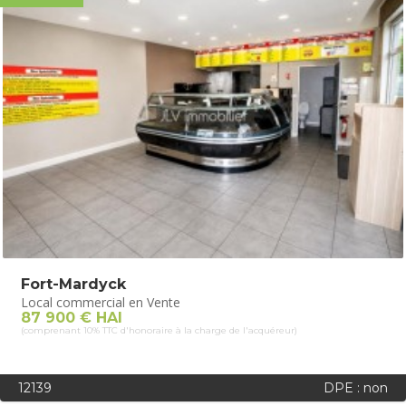
Fort-Mardyck
Local commercial en Vente
87 900 € HAI
(comprenant 10% TTC d'honoraire à la charge de l'acquéreur)
12139
DPE : non