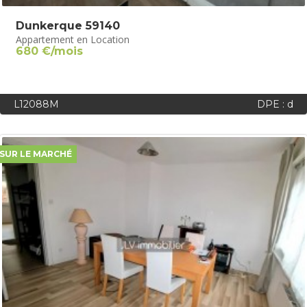
Dunkerque 59140
Appartement en Location
680 €/mois
L12088M
DPE : d
SUR LE MARCHÉ