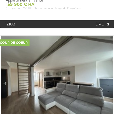
Appartement en Vente
159 900 € HAI
(comprenant 7% TTC d'honoraire à la charge de l'acquéreur)
12108
DPE : d
COUP DE COEUR