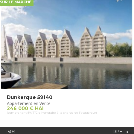
SUR LE MARCHÉ
Dunkerque 59140
Appartement en Vente
246 000 € HAI
(comprenant 8% TTC d'honoraire à la charge de l'acquéreur)
1504
DPE : a