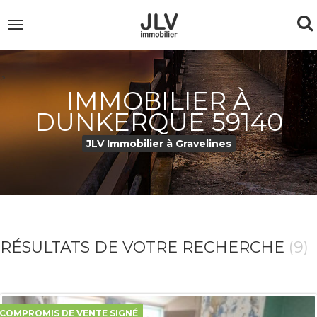
To
Toggle
navigation
na
>
IMMOBILIER À
DUNKERQUE 59140
JLV Immobilier à Gravelines
RÉSULTATS DE VOTRE RECHERCHE
(9)
COMPROMIS DE VENTE SIGNÉ