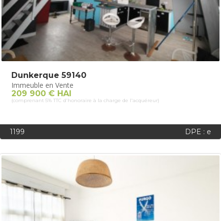
Dunkerque 59140
Immeuble en Vente
209 900 € HAI
(comprenant 5% TTC d'honoraire à la charge de l'acquéreur)
1199
DPE : e