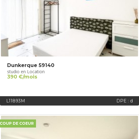
Dunkerque 59140
studio en Location
390 €/mois
L11893M
DPE : d
COUP DE COEUR