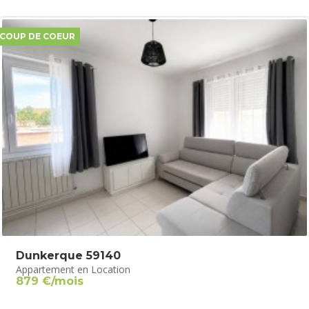
COUP DE COEUR
Dunkerque 59140
Appartement en Location
879 €/mois