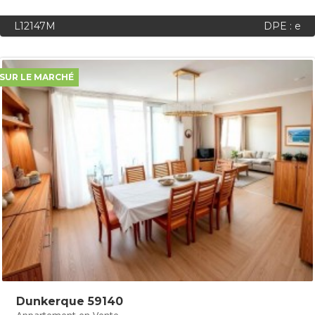
L12147M
DPE : e
SUR LE MARCHÉ
Dunkerque 59140