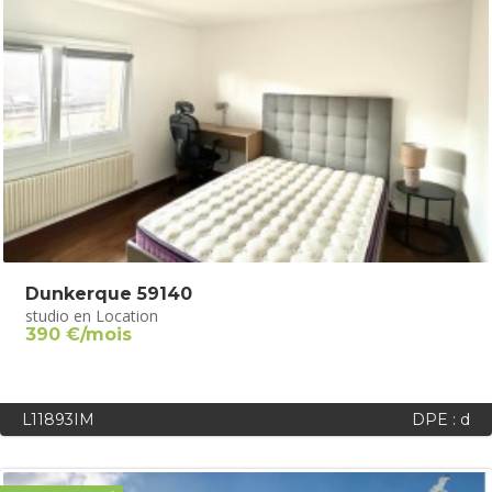
Dunkerque 59140
studio en Location
390 €/mois
L11893IM
DPE : d