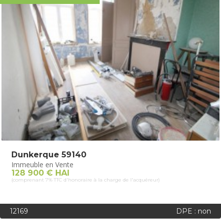
Dunkerque 59140
Immeuble en Vente
128 900 € HAI
(comprenant 7% TTC d'honoraire à la charge de l'acquéreur)
12169
DPE : non