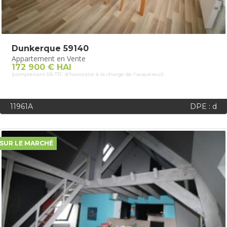
Dunkerque 59140
Appartement en Vente
172 900 € HAI
(comprenant 5% TTC d'honoraire à la charge de l'acquéreur)
11961A
DPE : d
SUR LE MARCHÉ