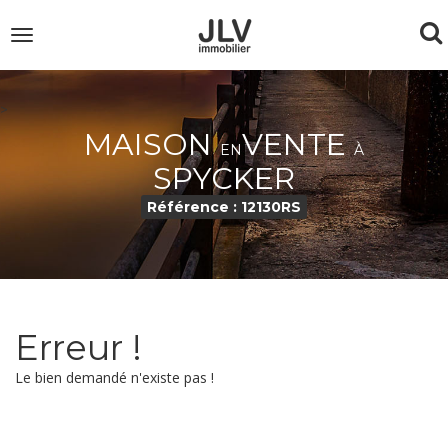
To
Toggle
navigation
na
>
MAISON
VENTE
EN
À
SPYCKER
Référence : 12130RS
Erreur !
Le bien demandé n'existe pas !